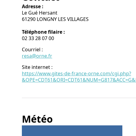
Adresse :
Le Gué Hersant
61290 LONGNY LES VILLAGES
Téléphone filaire :
02 33 28 07 00
Courriel
:
resa@orne.fr
Site internet
:
https://www.gites-de-france-orne.com/cgi.php?
&OPE=CDT61&ORI=CDT61&NUM=G817&ACC=G&FI
Météo