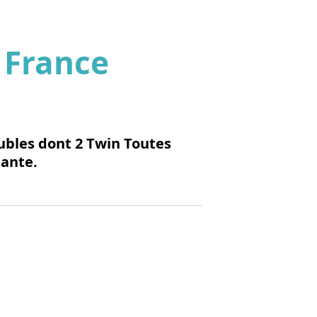
 France
'image en plein écran
ubles dont 2 Twin Toutes
dante.