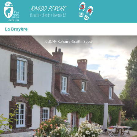
Rando Perche
La Bruyère
CdCFP-Rohaire-Scott - Scott