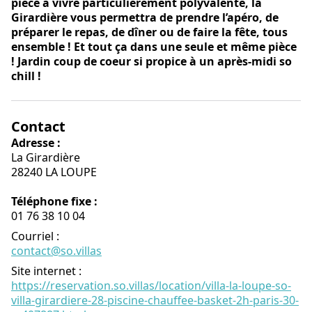
pièce à vivre particulièrement polyvalente, la
Girardière vous permettra de prendre l’apéro, de
préparer le repas, de dîner ou de faire la fête, tous
ensemble ! Et tout ça dans une seule et même pièce
! Jardin coup de coeur si propice à un après-midi so
chill !
Contact
Adresse :
La Girardière
28240 LA LOUPE
Téléphone fixe :
01 76 38 10 04
Courriel
:
contact@so.villas
Site internet
:
https://reservation.so.villas/location/villa-la-loupe-so-
villa-girardiere-28-piscine-chauffee-basket-2h-paris-30-