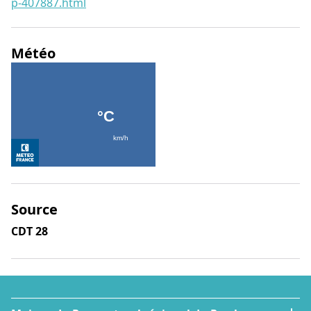
p-407887.html
Météo
Source
CDT 28