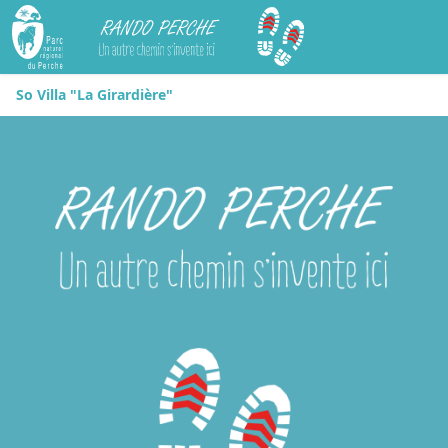
Rando Perche
So Villa "La Girardière"