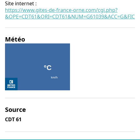
Site internet
:
https://www.gites-de-france-orne.com/cgi.php?
&OPE=CDT61&ORI=CDT61&NUM=G61039&ACC=G&FICHE
Météo
Source
CDT 61