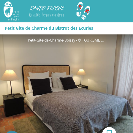
Rando Perche
Petit Gite de Charme du Bistrot des Ecuries
Petit-Gite-de-Charme-Boissy - © TOURISME 61