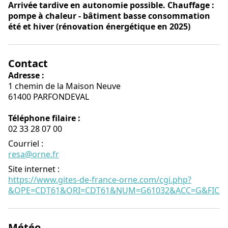
Arrivée tardive en autonomie possible. Chauffage :
pompe à chaleur - bâtiment basse consommation
été et hiver (rénovation énergétique en 2025)
Contact
Adresse :
1 chemin de la Maison Neuve
61400 PARFONDEVAL
Téléphone filaire :
02 33 28 07 00
Courriel
:
resa@orne.fr
Site internet
:
https://www.gites-de-france-orne.com/cgi.php?
&OPE=CDT61&ORI=CDT61&NUM=G61032&ACC=G&FICHE
Météo