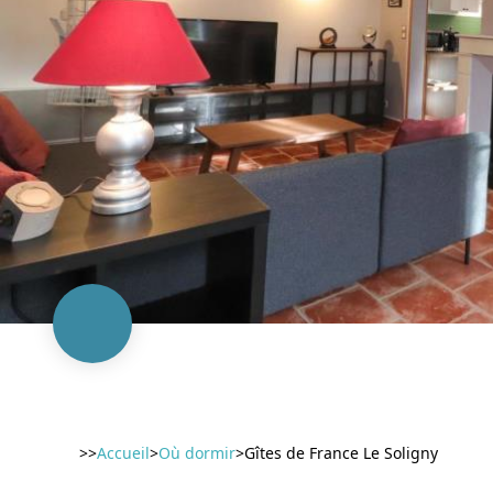
>>
Accueil
>
Où dormir
>
Gîtes de France Le Soligny