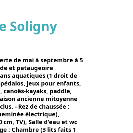
e Soligny
'image en plein écran
verte de mai à septembre à 5
ade et pataugeoire
gans aquatiques (1 droit de
 pédalos, jeux pour enfants,
s, canoës-kayaks, paddle,
Maison ancienne mitoyenne
clus. - Rez de chaussée :
cheminée électrique),
 cm, TV), Salle d'eau et wc
ge : Chambre (3 lits faits 1