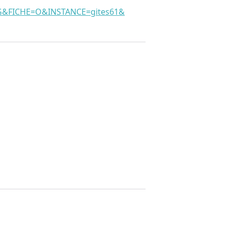
FICHE=O&INSTANCE=gites61&