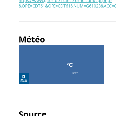
https://www.gites-de-france-orne.com/cgi.php?
&OPE=CDT61&ORI=CDT61&NUM=G61023&ACC=G&
Météo
Source