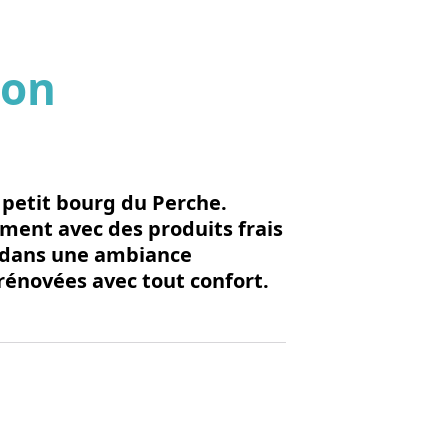
eon
'image en plein écran
 petit bourg du Perche.
ement avec des produits frais
és dans une ambiance
énovées avec tout confort.