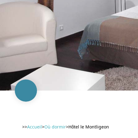
>>
Accueil
>
Où dormir
>
Hôtel le Montligeon