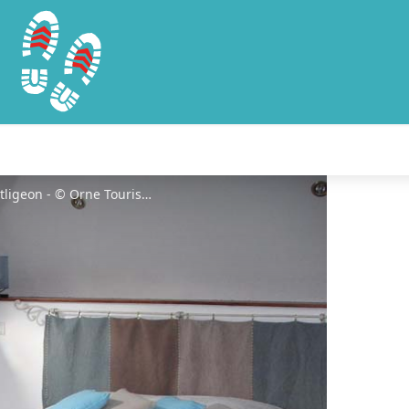
Hôtel du Montligeon - La Chapelle Montligeon - © Orne Tourisme