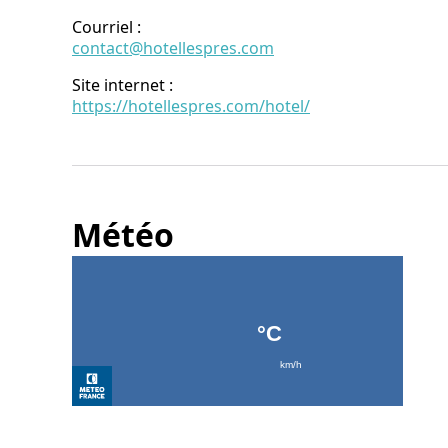
Courriel
:
contact@hotellespres.com
Site internet
:
https://hotellespres.com/hotel/
Météo