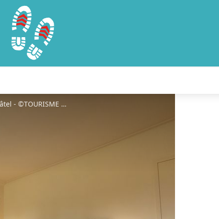
Hôtel-Les-Près-Saint-Hilaire-Le-Châtel - ©TOURISME 61