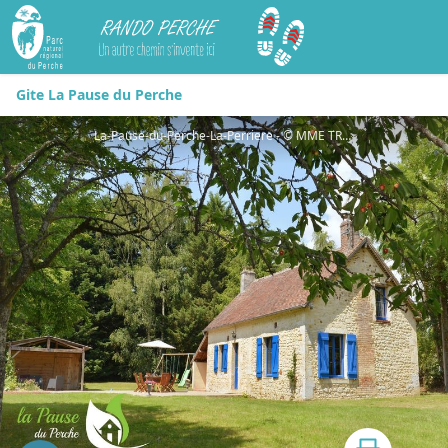
Rando Perche
Gite La Pause du Perche
La-Pause-du-Perche-La-Perriere - © MME TRUBERT