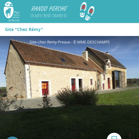
Rando Perche
Gite "Chez Rémy"
Gite-chez-Remy-Preaux - © MME DESCHAMPS