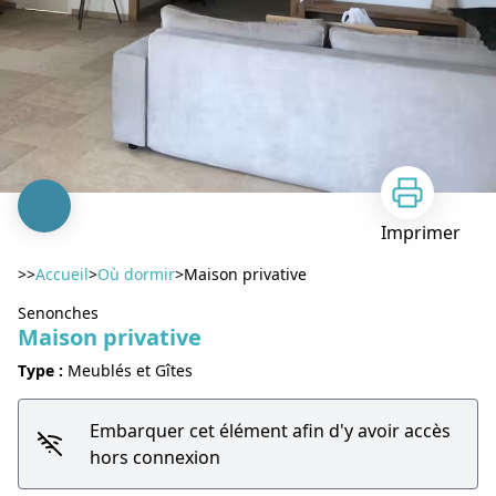
Imprimer
>>
Accueil
>
Où dormir
>
Maison privative
Senonches
Maison privative
Type :
Meublés et Gîtes
Embarquer cet élément afin d'y avoir accès
hors connexion
Voir l'image en plein écran