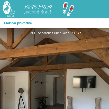
Rando Perche
Maison privative
CdCFP-Senonches-Huet-Salon - A.Huet