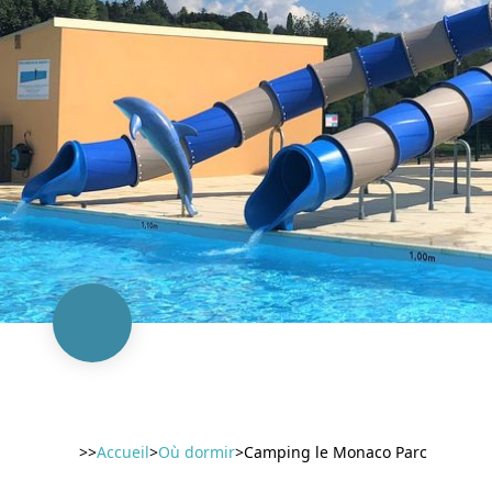
>>
Accueil
>
Où dormir
>
Camping le Monaco Parc