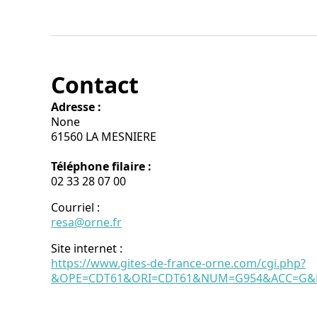
Contact
Adresse :
None
61560 LA MESNIERE
Téléphone filaire :
02 33 28 07 00
Courriel
:
resa@orne.fr
Site internet
:
https://www.gites-de-france-orne.com/cgi.php?
&OPE=CDT61&ORI=CDT61&NUM=G954&ACC=G&FI