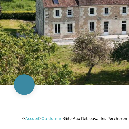
>>
Accueil
>
Où dormir
>
Gîte Aux Retrouvailles Percheron