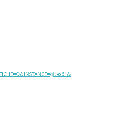
CHE=O&INSTANCE=gites61&