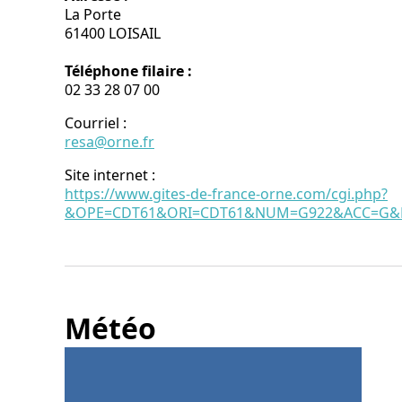
La Porte
61400 LOISAIL
Téléphone filaire :
02 33 28 07 00
Courriel
:
resa@orne.fr
Site internet
:
https://www.gites-de-france-orne.com/cgi.php?
&OPE=CDT61&ORI=CDT61&NUM=G922&ACC=G&FI
Météo