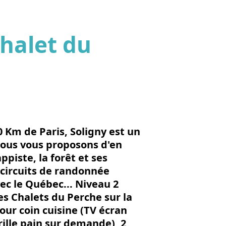
Chalet du
'image en plein écran
 Km de Paris, Soligny est un
 Nous vous proposons d'en
ppiste, la forêt et ses
 circuits de randonnée
vec le Québec... Niveau 2
es Chalets du Perche sur la
r coin cuisine (TV écran
ille pain sur demande), 2