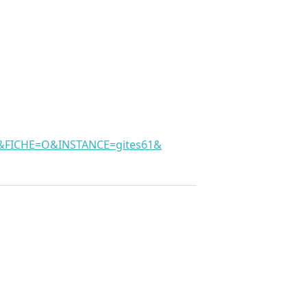
ICHE=O&INSTANCE=gites61&