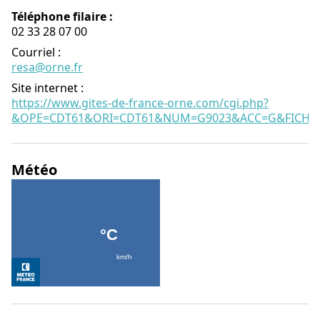
Téléphone filaire :
02 33 28 07 00
Courriel
:
resa@orne.fr
Site internet
:
https://www.gites-de-france-orne.com/cgi.php?
&OPE=CDT61&ORI=CDT61&NUM=G9023&ACC=G&FICHE=
Météo