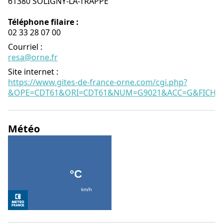
61380 SOLIGNY-LA-TRAPPE
Téléphone filaire :
02 33 28 07 00
Courriel
:
resa@orne.fr
Site internet
:
https://www.gites-de-france-orne.com/cgi.php?
&OPE=CDT61&ORI=CDT61&NUM=G9021&ACC=G&FICHE=
Météo