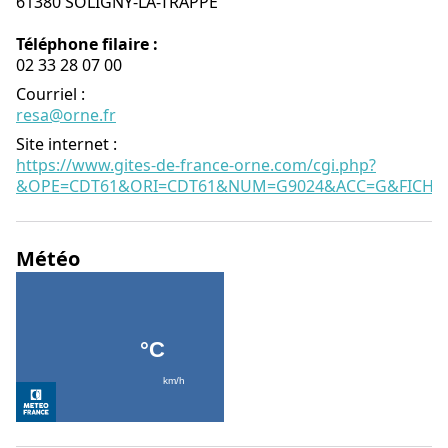
61380 SOLIGNY-LA-TRAPPE
Téléphone filaire :
02 33 28 07 00
Courriel
:
resa@orne.fr
Site internet
:
https://www.gites-de-france-orne.com/cgi.php?
&OPE=CDT61&ORI=CDT61&NUM=G9024&ACC=G&FICHE=
Météo