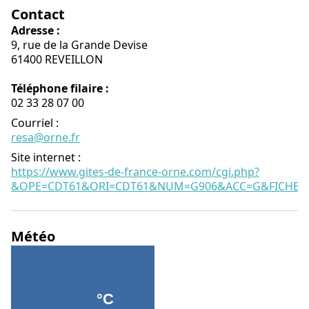
Contact
Adresse :
9, rue de la Grande Devise
61400 REVEILLON
Téléphone filaire :
02 33 28 07 00
Courriel
:
resa@orne.fr
Site internet
:
https://www.gites-de-france-orne.com/cgi.php?
&OPE=CDT61&ORI=CDT61&NUM=G906&ACC=G&FICHE=O
Météo