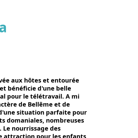
La
'image en plein écran
vée aux hôtes et entourée
t bénéficie d'une belle
l pour le télétravail. A mi
actère de Bellême et de
'une situation parfaite pour
rêts domaniales, nombreuses
 Le nourrissage des
e attraction pour les enfants