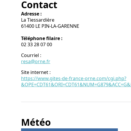
Contact
Adresse :
La Tiessardière
61400 LE PIN-LA-GARENNE
Téléphone filaire :
02 33 28 07 00
Courriel
:
resa@orne.fr
Site internet
:
https://www.gites-de-france-orne.com/cgi.php?
&OPE=CDT61&ORI=CDT61&NUM=G879&ACC=G&FI
Météo