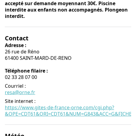
accepté sur demande moyennant 30€. Piscine
interdite aux enfants non accompagnés. Plongeon
interdit.
Contact
Adresse :
26 rue de Réno
61400 SAINT-MARD-DE-RENO
Téléphone filaire :
02 33 28 07 00
Courriel
:
resa@orne.fr
Site internet
:
https://www.gites-de-france-orne.com/cgi.php?
&OPE=CDT61&ORI=CDT61&NUM=G843&ACC=G&FICHE=O
Météo