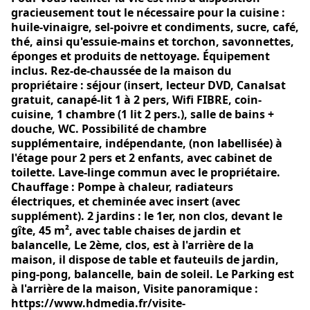
gracieusement tout le nécessaire pour la cuisine :
huile-vinaigre, sel-poivre et condiments, sucre, café,
thé, ainsi qu'essuie-mains et torchon, savonnettes,
éponges et produits de nettoyage. Équipement
inclus. Rez-de-chaussée de la maison du
propriétaire : séjour (insert, lecteur DVD, Canalsat
gratuit, canapé-lit 1 à 2 pers, Wifi FIBRE, coin-
cuisine, 1 chambre (1 lit 2 pers.), salle de bains +
douche, WC. Possibilité de chambre
supplémentaire, indépendante, (non labellisée) à
l'étage pour 2 pers et 2 enfants, avec cabinet de
toilette. Lave-linge commun avec le propriétaire.
Chauffage : Pompe à chaleur, radiateurs
électriques, et cheminée avec insert (avec
supplément). 2 jardins : le 1er, non clos, devant le
gîte, 45 m², avec table chaises de jardin et
balancelle, Le 2ème, clos, est à l'arrière de la
maison, il dispose de table et fauteuils de jardin,
ping-pong, balancelle, bain de soleil. Le Parking est
à l'arrière de la maison, Visite panoramique :
https://www.hdmedia.fr/visite-