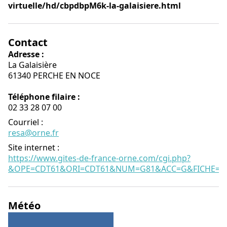
virtuelle/hd/cbpdbpM6k-la-galaisiere.html
Contact
Adresse :
La Galaisière
61340 PERCHE EN NOCE
Téléphone filaire :
02 33 28 07 00
Courriel
:
resa@orne.fr
Site internet
:
https://www.gites-de-france-orne.com/cgi.php?
&OPE=CDT61&ORI=CDT61&NUM=G81&ACC=G&FICHE=O&
Météo