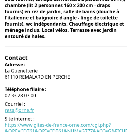
chambre (lit 2 personnes 160 x 200 cm - draps
fournis) en rez de jardin, salle de bains (douche à
l'italienne et baignoire d'angle - linge de toilette
fournis), wc indépendants. Chauffage électrique et
ménage inclus. Local vélos. Terrasse avec jardin
entouré de haies.
Contact
Adresse :
La Guenetterie
61110 REMALARD EN PERCHE
Téléphone filaire :
02 33 28 07 00
Courriel
:
resa@orne.fr
Site internet
:
https://www.gites-de-france-orne.com/cgi.php?
&OPE=CDT61&ORI=CDT61&NUM=G777&ACC=G&FICHE=O