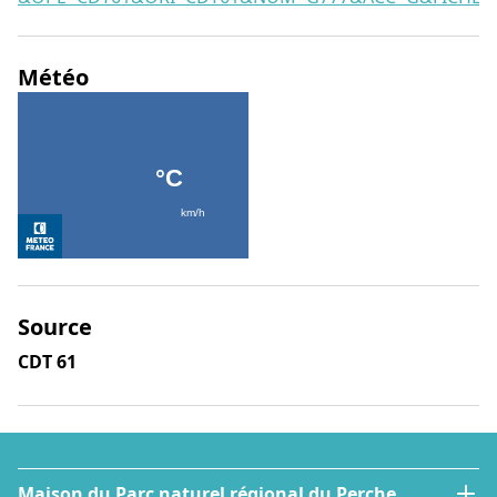
Météo
Source
CDT 61
Maison du Parc naturel régional du Perche