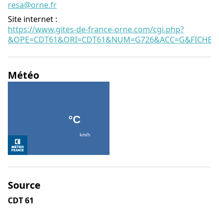
resa@orne.fr
Site internet
:
https://www.gites-de-france-orne.com/cgi.php?
&OPE=CDT61&ORI=CDT61&NUM=G726&ACC=G&FICHE=O
Météo
Source
CDT 61