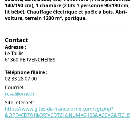
140/190 cm), 1 chambre (2 lits 1 personne 90/190 cm,
lit bébé). Chauffage électrique et poêle à bois. Abri-
voiture, terrain 1200 m², portique.
Contact
Adresse :
Le Taillis
61360 PERVENCHERES
Téléphone filaire :
02 33 28 07 00
Courriel
:
resa@orne.fr
Site internet
:
https://www.gites-de-france-orne.com/cgi.php?
&OPE=CDT61&ORI=CDT61&NUM=G193&ACC=G&FICHE=O