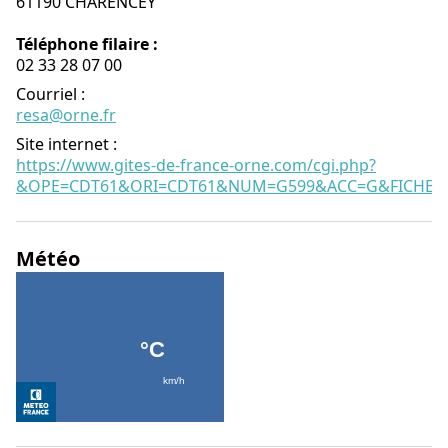
61190 CHARENCEY
Téléphone filaire :
02 33 28 07 00
Courriel
:
resa@orne.fr
Site internet
:
https://www.gites-de-france-orne.com/cgi.php?
&OPE=CDT61&ORI=CDT61&NUM=G599&ACC=G&FICHE=O
Météo