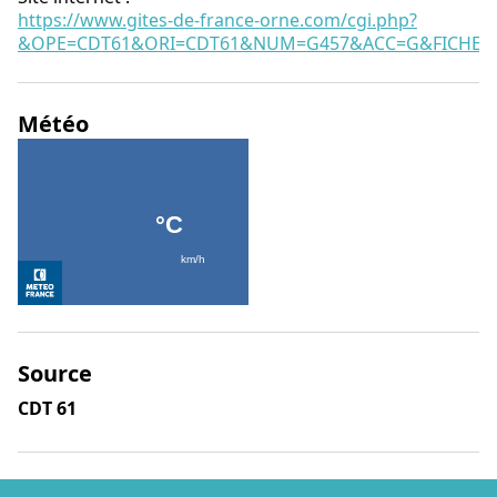
https://www.gites-de-france-orne.com/cgi.php?
&OPE=CDT61&ORI=CDT61&NUM=G457&ACC=G&FICHE=O
Météo
Source
CDT 61