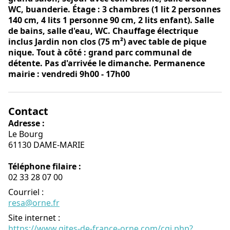
WC, buanderie. Étage : 3 chambres (1 lit 2 personnes
140 cm, 4 lits 1 personne 90 cm, 2 lits enfant). Salle
de bains, salle d'eau, WC. Chauffage électrique
inclus Jardin non clos (75 m²) avec table de pique
nique. Tout à côté : grand parc communal de
détente. Pas d'arrivée le dimanche. Permanence
mairie : vendredi 9h00 - 17h00
Contact
Adresse :
Le Bourg
61130 DAME-MARIE
Téléphone filaire :
02 33 28 07 00
Courriel
:
resa@orne.fr
Site internet
:
https://www.gites-de-france-orne.com/cgi.php?