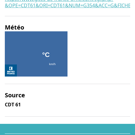
&OPE=CDT61&ORI=CDT61&NUM=G354&ACC=G&FICHE=O
Météo
Source
CDT 61