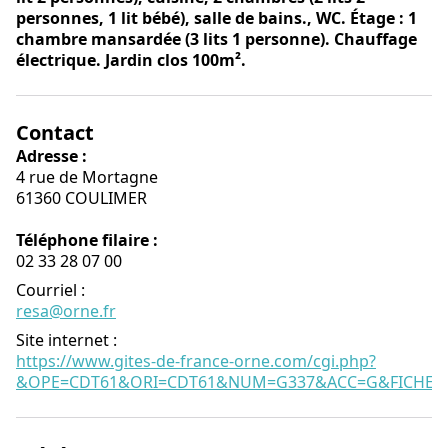
personnes, 1 lit bébé), salle de bains., WC. Étage : 1
chambre mansardée (3 lits 1 personne). Chauffage
électrique. Jardin clos 100m².
Contact
Adresse :
4 rue de Mortagne
61360 COULIMER
Téléphone filaire :
02 33 28 07 00
Courriel
:
resa@orne.fr
Site internet
:
https://www.gites-de-france-orne.com/cgi.php?
&OPE=CDT61&ORI=CDT61&NUM=G337&ACC=G&FICHE=O