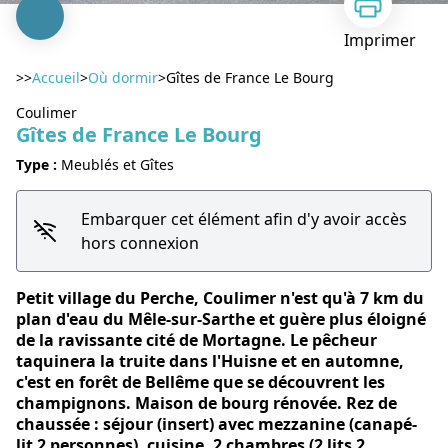
Imprimer
>>
Accueil
>
Où dormir
>
Gîtes de France Le Bourg
Coulimer
Gîtes de France Le Bourg
Type :
Meublés et Gîtes
Voir l'image en plein écran
Embarquer cet élément afin d'y avoir accès
hors connexion
Petit village du Perche, Coulimer n'est qu'à 7 km du
plan d'eau du Mêle-sur-Sarthe et guère plus éloigné
de la ravissante cité de Mortagne. Le pêcheur
taquinera la truite dans l'Huisne et en automne,
c'est en forêt de Bellême que se découvrent les
champignons. Maison de bourg rénovée. Rez de
chaussée : séjour (insert) avec mezzanine (canapé-
lit 2 personnes), cuisine, 2 chambres (2 lits 2