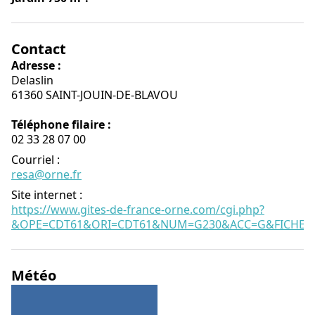
Contact
Adresse :
Delaslin
61360 SAINT-JOUIN-DE-BLAVOU
Téléphone filaire :
02 33 28 07 00
Courriel
:
resa@orne.fr
Site internet
:
https://www.gites-de-france-orne.com/cgi.php?
&OPE=CDT61&ORI=CDT61&NUM=G230&ACC=G&FICHE=O
Météo