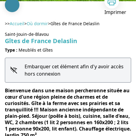
Imprimer
>>
Accueil
>
Où dormir
>
Gîtes de France Delaslin
Saint-Jouin-de-Blavou
Gîtes de France Delaslin
Type :
Meublés et Gîtes
Voir l'image en plein écran
Embarquer cet élément afin d'y avoir accès
hors connexion
Bienvenue dans une maison percheronne située au
cœur d'une région pleine de charmes et de
curiosités. Gîte à la ferme avec ses prairies et sa
tranquillité !!! Maison ancienne indépendante de
plain-pied. Séjour (poêle à bois), cuisine, salle d'eau,
WC, 2 chambres (1 lit 2 personnes en 160x200 ; 2 lits
1 personne 90x200, lit enfant). Chauffage électrique.
Jardin 750 m².