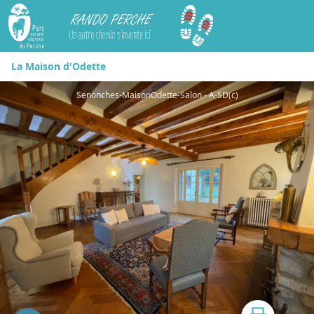
Rando Perche
La Maison d'Odette
Senonches-MaisonOdette-Salon - A-SD(c)