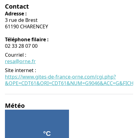
Contact
Adresse :
3 rue de Brest
61190 CHARENCEY
Téléphone filaire :
02 33 28 07 00
Courriel
:
resa@orne.fr
Site internet
:
https://www.gites-de-france-orne.com/cgi.php?
&OPE=CDT61&ORI=CDT61&NUM=G9046&ACC=G&FICHE=
Météo