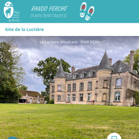
Rando Perche
Gite de la Luctière
La-Luctiere-Moulicent - ©MR DOIN