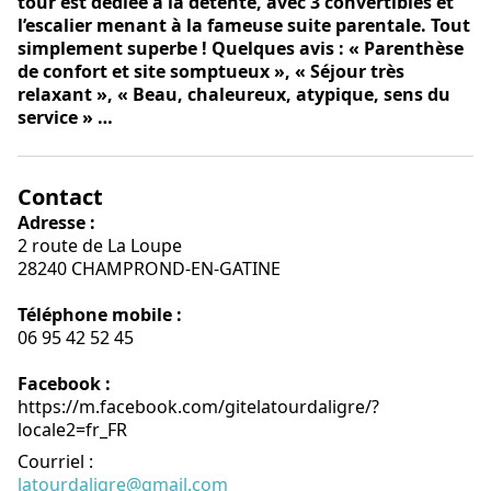
tour est dédiée à la détente, avec 3 convertibles et
l’escalier menant à la fameuse suite parentale. Tout
simplement superbe ! Quelques avis : « Parenthèse
de confort et site somptueux », « Séjour très
relaxant », « Beau, chaleureux, atypique, sens du
service » …
Contact
Adresse :
2 route de La Loupe
28240 CHAMPROND-EN-GATINE
Téléphone mobile :
06 95 42 52 45
Facebook :
https://m.facebook.com/gitelatourdaligre/?
locale2=fr_FR
Courriel
:
latourdaligre@gmail.com