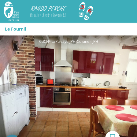
Rando Perche
Le Fournil
CdCFP-LaPuisaye-JPH-Cuisine - JPH