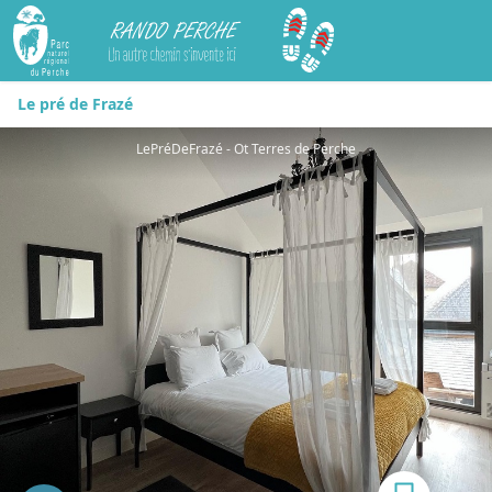
Rando Perche
Le pré de Frazé
LePréDeFrazé - Ot Terres de Perche