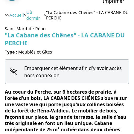
Imprimer
Où
"La Cabane des Chênes" - LA CABANE DU
>>
Accueil
>
>
PERCHE
dormir
Saint-Mard-de-Réno
"La Cabane des Chênes" - LA CABANE DU
Voir l'image en plein écran
PERCHE
Type :
Meublés et Gîtes
Embarquer cet élément afin d'y avoir accès
hors connexion
Au coeur du Perche, sur 6 hectares de prairie, à
l'orée d'un bois, LA CABANE DES CHÊNES s'ouvre sur
une vaste vue qui porte jusqu'aux collines boisées
de la forêt de Réno-Valdieu. Le mobilier de bois,
façonné sur place, la grande terrasse, la salle d'eau
très originale en font un lieu unique. Cabane
indépendante de 25 m² nichée dans deux chênes