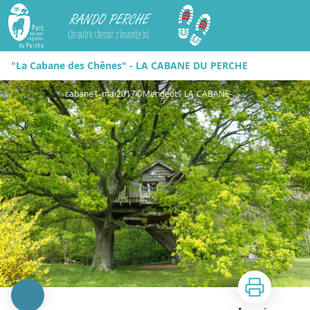
Rando Perche
"La Cabane des Chênes" - LA CABANE DU PERCHE
cabane1_mai2017©Mengeot - LA-CABANE-DU-PERCHE©Mengeot