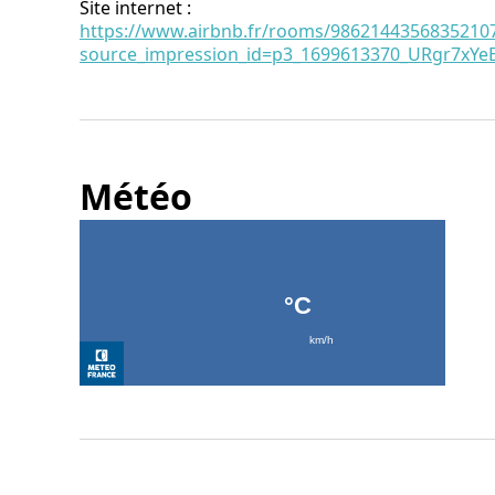
Site internet
:
https://www.airbnb.fr/rooms/9862144356835210
source_impression_id=p3_1699613370_URgr7xY
Météo