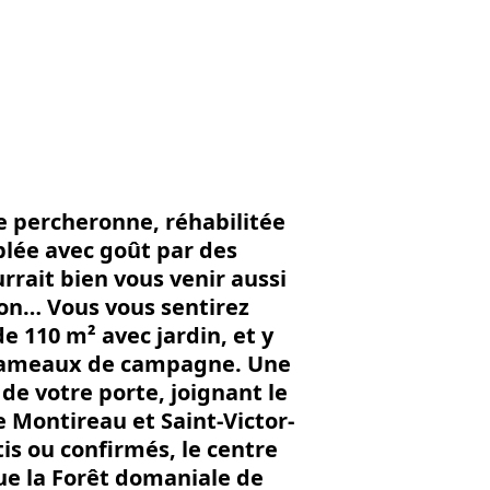
'image en plein écran
 percheronne, réhabilitée
blée avec goût par des
urrait bien vous venir aussi
ion… Vous vous sentirez
 110 m² avec jardin, et y
s hameaux de campagne. Une
de votre porte, joignant le
e Montireau et Saint-Victor-
is ou confirmés, le centre
ue la Forêt domaniale de