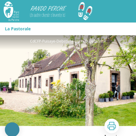
Rando Perche
La Pastorale
CdCFP-Puisaye-Debatisse-DD1 - D.Debatisse