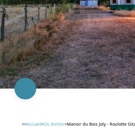
>>
Accueil
>
Où dormir
>
Manoir du Bois Joly - Roulotte Gi