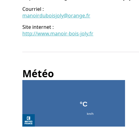
Courriel
:
manoirduboisjoly@orange.fr
Site internet
:
http://www.manoir-bois-joly.fr
Météo