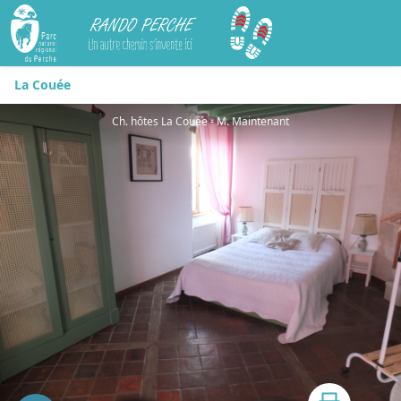
Rando Perche
La Couée
Ch. hôtes La Couée - M. Maintenant