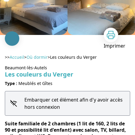
Imprimer
>>
Accueil
>
Où dormir
>
Les couleurs du Verger
Beaumont-lès-Autels
Les couleurs du Verger
Type :
Meublés et Gîtes
Embarquer cet élément afin d'y avoir accès
Voir l'image en plein écran
hors connexion
Suite familiale de 2 chambres (1 lit de 160, 2 lits de
90 et possibilité lit d'enfant) avec salon, TV, billard,