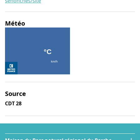
senonches/site
Météo
Source
CDT 28