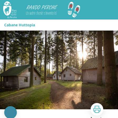
Rando Perche
Cabane Huttopia
Huttopia Senonche - ©Manu Reyboz