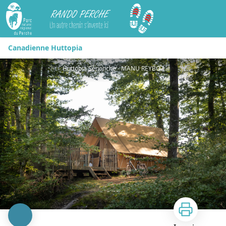
Rando Perche
Canadienne Huttopia
Huttopia Senonche - MANU REYBOZ