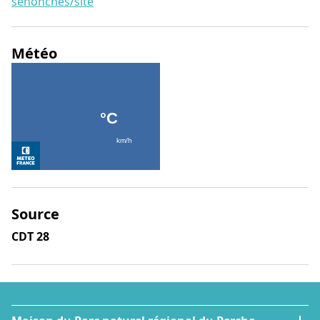
senonches/site
Météo
Source
CDT 28