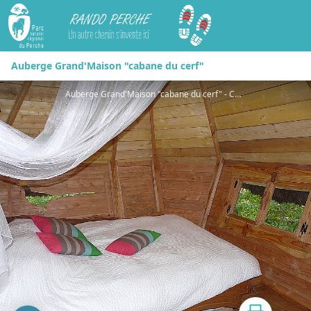
Rando Perche
Auberge Grand'Maison "cabane du cerf"
Auberge Grand'Maison "cabane du cerf" - CDT 28