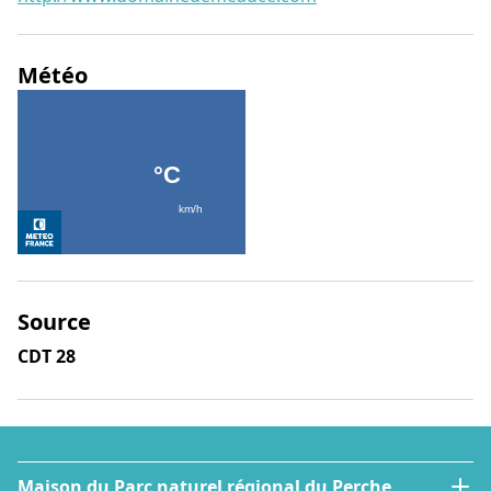
Météo
Source
CDT 28
Maison du Parc naturel régional du Perche