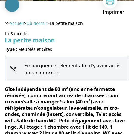
Imprimer
>>
Accueil
>
Où dormir
>
La petite maison
La Saucelle
La petite maison
Type :
Meublés et Gîtes
Voir l'image en plein écran
Embarquer cet élément afin d'y avoir accès
hors connexion
Gîte indépendant de 80 m² (ancienne fermette
rénovée), comprenant au rez-de-chaussée : coin
cuisine/salle à manger/salon (40 m²) avec
réfrigérateur/congélateur, lave-vaisselle, micro-
ondes, cheminée (insert), convertible, TV et accès
wifi. Salle de bain/WC. Petit dégagement avec lave-
linge. A l'étage : 1 chambre avec 1 lit de 140. 1
chambre avec 2 lits de 90 et lit d'appoint. WC avec