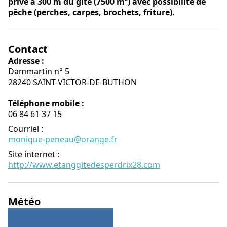
privé à 300 m du gîte (7500 m²) avec possibilité de
pêche (perches, carpes, brochets, friture).
Contact
Adresse :
Dammartin n° 5
28240 SAINT-VICTOR-DE-BUTHON
Téléphone mobile :
06 84 61 37 15
Courriel
:
monique-peneau@orange.fr
Site internet
:
http://www.etanggitedesperdrix28.com
Météo