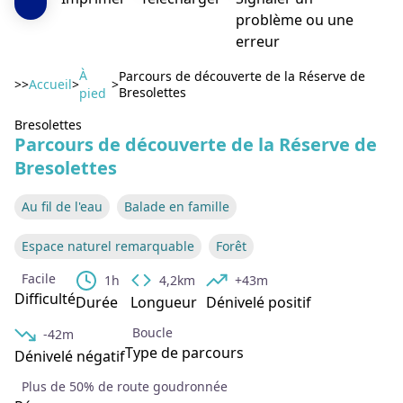
problème ou une
erreur
À
Parcours de découverte de la Réserve de
>>
Accueil
>
>
Bresolettes
pied
Bresolettes
Voir l'image en plein écran
Parcours de découverte de la Réserve de
Bresolettes
Au fil de l'eau
Balade en famille
Espace naturel remarquable
Forêt
Facile
1h
4,2km
+43m
Difficulté
Durée
Longueur
Dénivelé positif
Boucle
-42m
Type de parcours
Dénivelé négatif
Plus de 50% de route goudronnée